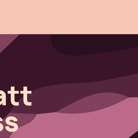
att
ss