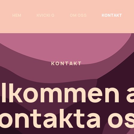
HEM
KVICKI Q
OM OSS
KONTAKT
KONTAKT
lkommen 
ontakta o