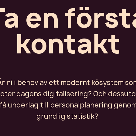
Ta en först
kontakt
Är ni i behov av ett modernt kösystem so
öter dagens digitalisering? Och dessut
få underlag till personalplanering geno
grundlig
statistik?