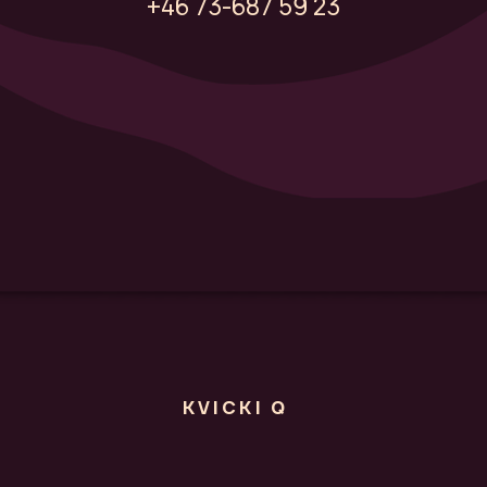
‭+46 73-687 59 23‬‬
KVICKI Q