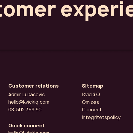
tomer experi
Customer relations
Sitemap
Admir Lukacevic
Kvicki Q
hello@kvickiq.com
Om oss
‭08-502 359 90‬
Connect
Integritetspolicy
Quick connect